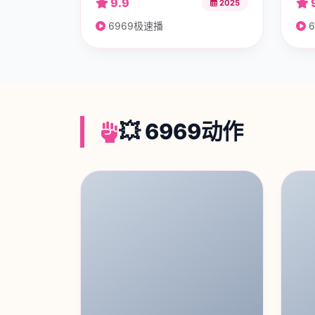
9.9
2025
6969极速播
6
💥 6969动作