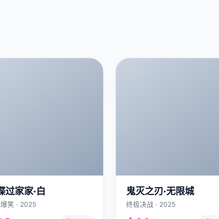
谍过家家·白
鬼灭之刃·无限城
爆笑 · 2025
终极决战 · 2025