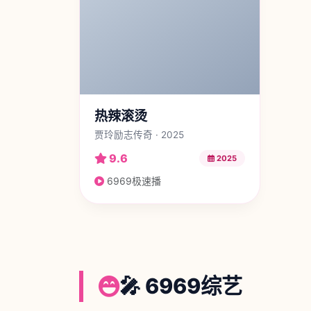
热辣滚烫
贾玲励志传奇 · 2025
9.6
2025
6969极速播
🎤 6969综艺