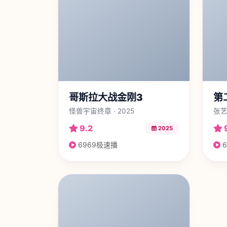
哥斯拉大战金刚3
第
怪兽宇宙终章 · 2025
张艺
9.2
2025
6969极速播
6