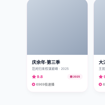
庆余年·第三季
大
范闲归来权谋巅峰 · 2025
王凯
9.8
2025
6969极速播
6