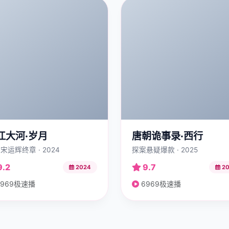
江大河·岁月
唐朝诡事录·西行
宋运辉终章 · 2024
探案悬疑爆款 · 2025
9.2
9.7
2024
20
969极速播
6969极速播