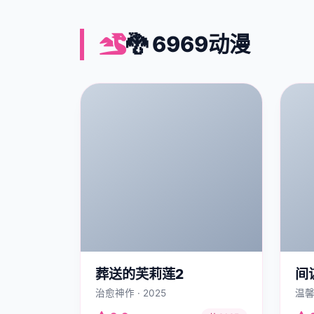
🐉 6969动漫
葬送的芙莉莲2
间
治愈神作 · 2025
温馨