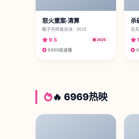
怒火重案·清算
杀
甄子丹终极对决 · 2025
古天
9.5
2025
6969极速播
6
🔥 6969热映