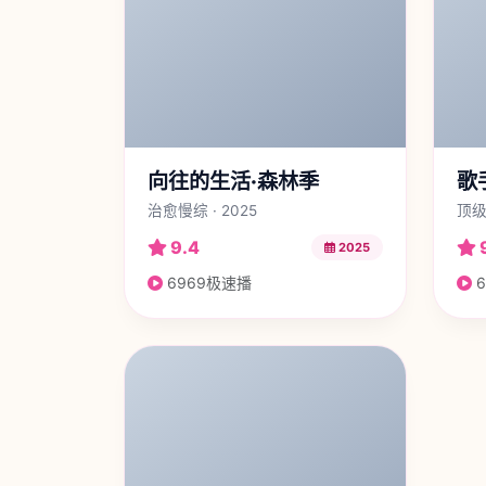
向往的生活·森林季
歌
治愈慢综 · 2025
顶级
9.4
2025
6969极速播
6