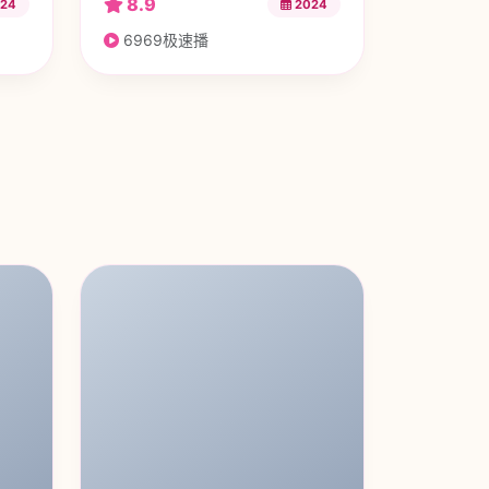
8.9
24
2024
6969极速播