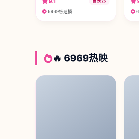
9.1
2025
6969极速播
6
🔥 6969热映