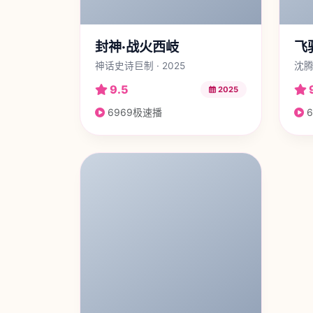
封神·战火西岐
飞
神话史诗巨制 · 2025
沈腾
9.5
2025
6969极速播
6