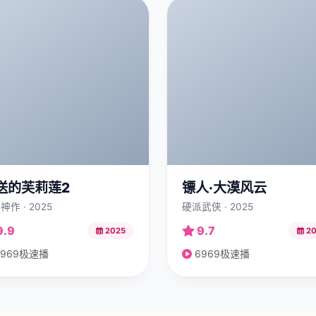
送的芙莉莲2
镖人·大漠风云
神作 · 2025
硬派武侠 · 2025
9.9
9.7
2025
20
969极速播
6969极速播