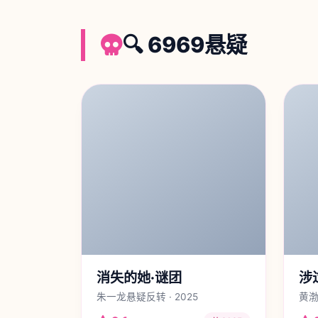
🔍 6969悬疑
消失的她·谜团
涉
朱一龙悬疑反转 · 2025
黄渤