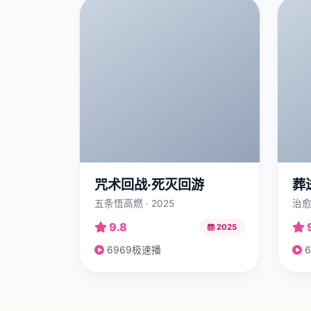
咒术回战·死灭回游
葬
五条悟高燃 · 2025
治愈
9.8
2025
6969极速播
6