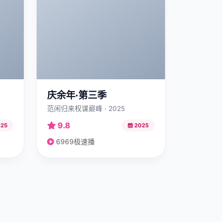
庆余年·第三季
范闲归来权谋巅峰 · 2025
9.8
25
2025
6969极速播