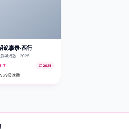
朝诡事录·西行
悬疑爆款 · 2025
9.7
2025
969极速播
动