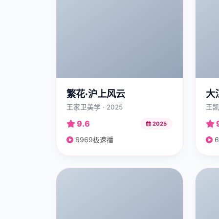
繁花·沪上风云
大
王家卫美学 · 2025
王凯
9.6
2025
6969极速播
6