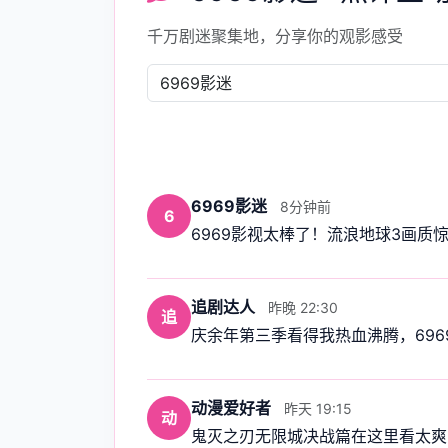
千万剧迷聚集地，分享你的观影感受
6969影迷
8分钟前
6
6969影视太棒了！流浪地球3画质
追剧达人
昨晚 22:30
追
庆余年第三季看得我热血沸腾，6969
动漫爱好者
昨天 19:15
动
鬼灭之刃无限城决战篇在这里看太爽了