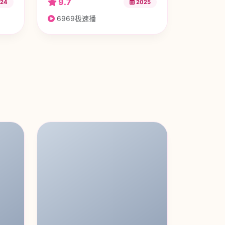
9.7
24
2025
6969极速播