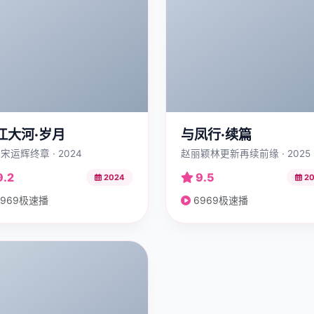
江大河·岁月
与凤行·续篇
宋运辉终章 · 2024
赵丽颖林更新再续前缘 · 2025
9.2
9.5
2024
20
969极速播
6969极速播