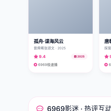
孤舟·谍海风云
唐
曾舜晞张颂文 · 2025
探案
9.4
2025
6969极速播
6
6969影迷 · 热评互