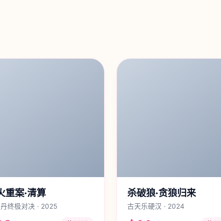
火重案·清算
杀破狼·贪狼归来
丹终极对决 · 2025
古天乐硬汉 · 2024