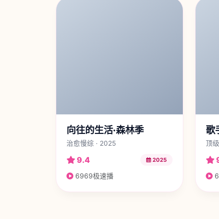
向往的生活·森林季
歌
治愈慢综 · 2025
顶级
9.4
2025
6969极速播
6