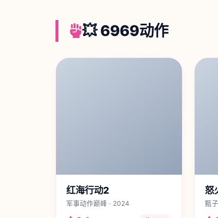
💥 6969动作
红海行动2
怒
军事动作巅峰 · 2024
甄子