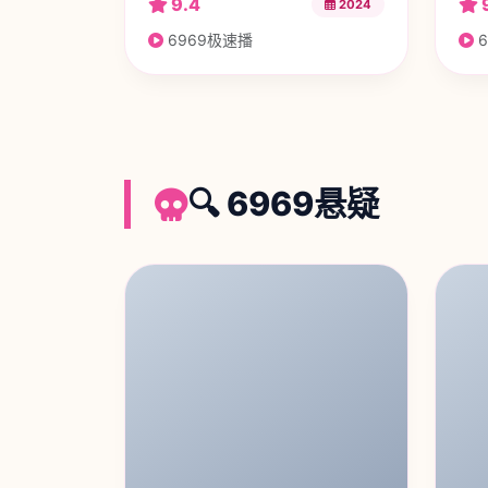
9.4
2024
6969极速播
6
🔍 6969悬疑