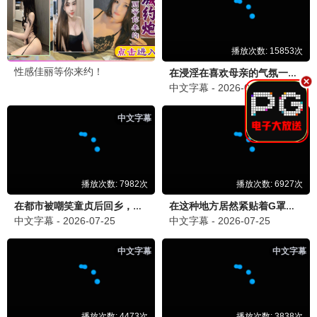
泰坦尼克号
永恒爱情 · 1997
9.5
1997
6969极速播
6969影迷 · 热评互动
千万剧迷聚集地，分享你的观影感受