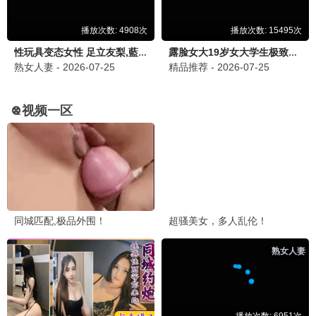
霸王别姬
风华绝代 · 1993
9.6
1993
6969极速播