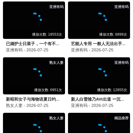
9.3
2025
6969极速播
🎞️ 6969经典