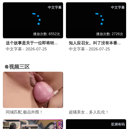
与凤行·续篇
赵丽颖林更新再续前缘 · 2025
9.5
2025
6969极速播